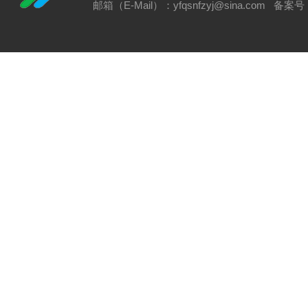
邮箱（E-Mail）：yfqsnfzyj@sina.com 备案