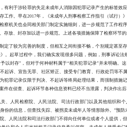
有利于涉轻罪的失足未成年人消除因犯罪记录产生的标签效应
存工作。早在2017年，《未成年人刑事检察工作指引（试行）
检察机关也会同相关部门制定实施细则，进一步规范了工作程序。
、存放、封存加以进一步规范。上述各项措施保障了检察环节的
定了较为完善的制度，但相互之间衔接不畅，个别规定甚至存
》。起草过程中，我们确实发现很多问题，例如，刑事诉讼法
予以封存”，但对于何种材料属于“相关犯罪记录”并未明确。
不起诉、宣告无罪、社区矫正、接受专门教育、行政处罚等不属
为犯罪记录仅限于判决、不起诉等终局处理结果，而强制措施
案件在侦查、起诉环节各种信息资料已经不当泄露，判决作出后
机关、人民检察院、人民法院、司法行政部门以及其他组织和个
身份的信息，但查找失踪、被拐卖未成年人等情形除外。”预防未
院、人民法院和司法行政部门不得向任何单位或者个人提供，