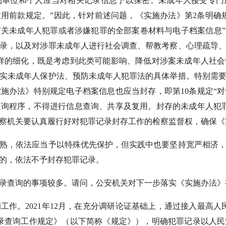
的单位和个人应当对相关记录信息予以保密。未成年人接受专门
用前款规定。”因此，针对前述问题，《实施办法》第2条明确
关未成年人犯罪或者涉嫌犯罪的全部案卷材料与电子档案信息”
录，以及对涉罪未成年人进行社会调查、帮教考察、心理疏导
样的细化，既是考虑到此类可能影响、降低对涉案未成年人社
实未成年人保护法、预防未成年人犯罪法的具体举措。特别需
施办法》特别规定电子档案信息也应当封存，即第10条规定“
询程序，不得进行信息查询、共享及复用。封存的未成年人犯
察机关要认真履行好对犯罪记录封存工作的检察监督权，确保《
，依法应当予以特殊优先保护，但实践中也要坚持宽严相济，
的，依法不予封存犯罪记录。
查询的事项较多。请问，公安机关对下一步落实《实施办法》
。2021年12月，在充分调研论证基础上，通过接入最高人
录查询工作规定》（以下简称《规定》），明确犯罪记录以人