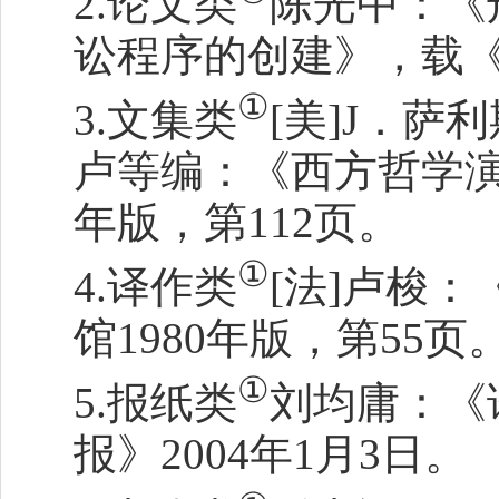
2.论文类
陈光中：《
讼程序的创建》，载《
①
3.文集类
[美]J．萨
卢等编：《西方哲学演
年版，第112页。
①
4.译作类
[法]卢梭
馆1980年版，第55页
①
5.报纸类
刘均庸：《
报》2004年1月3日。